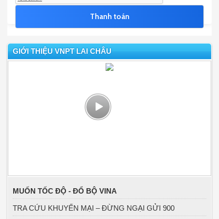
GIỚI THIỆU VNPT LAI CHÂU
MUỐN TỐC ĐỘ - ĐỔ BỘ VINA
TRA CỨU KHUYẾN MẠI – ĐỪNG NGẠI GỬI 900