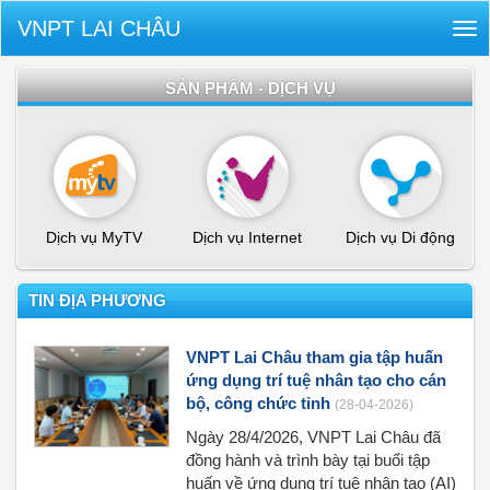
VNPT LAI CHÂU
Tog
nav
SẢN PHẨM - DỊCH VỤ
Dịch vụ MyTV
Dịch vụ Internet
Dịch vụ Di động
TIN ĐỊA PHƯƠNG
VNPT Lai Châu tham gia tập huấn
ứng dụng trí tuệ nhân tạo cho cán
bộ, công chức tỉnh
(28-04-2026)
Ngày 28/4/2026, VNPT Lai Châu đã
đồng hành và trình bày tại buổi tập
huấn về ứng dụng trí tuệ nhân tạo (AI)