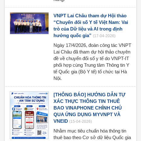
VNPT Lai Châu tham dự Hội thảo
“Chuyển đổi số Y tế Việt Nam: Vai
trò của Dữ liệu và AI trong định
hướng quốc gia”
(17-04-2026)
Ngày 17/4/2026, đoàn công tác VNPT
Lai Châu đã tham dự hội thảo chuyên
đề về chuyển đổi số y tế do VNPT-IT
phối hợp cùng Trung tâm Thông tin Y
tế Quốc gia (Bộ Y tế) tổ chức tại Hà
Nội.
[THÔNG BÁO] HƯỚNG DẪN TỰ
XÁC THỰC THÔNG TIN THUÊ
BAO VINAPHONE CHÍNH CHỦ
QUA ỨNG DỤNG MYVNPT VÀ
VNEID
(15-04-2026)
Nhằm mục tiêu chuẩn hóa thông tin
thuê bao theo Cơ sở dữ liệu Quốc gia