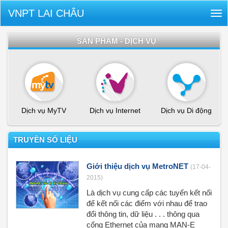
VNPT LAI CHÂU
Tog
nav
SẢN PHẨM - DỊCH VỤ
Dịch vụ MyTV
Dịch vụ Internet
Dịch vụ Di động
TRUYỀN SỐ LIỆU
Giới thiệu dịch vụ MetroNET
(17-04-
2015)
Là dịch vụ cung cấp các tuyến kết nối
để kết nối các điểm với nhau để trao
đổi thông tin, dữ liệu . . . thông qua
cổng Ethernet của mạng MAN-E