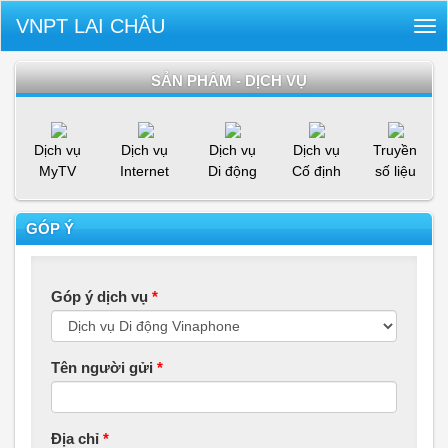
VNPT LAI CHÂU
Tog
nav
SẢN PHẨM - DỊCH VỤ
Dịch vụ
Dịch vụ
Dịch vụ
Dịch vụ
Truyền
MyTV
Internet
Di động
Cố định
số liệu
GÓP Ý
Góp ý dịch vụ
*
Tên người gửi
*
Địa chỉ
*