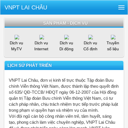
VNPT LAI CHÂU
Tog
nav
SẢN PHẨM - DỊCH VỤ
Dịch vụ
Dịch vụ
Dịch vụ
Dịch vụ
Truyền
MyTV
Internet
Di động
Cố định
số liệu
LỊCH SỬ PHÁT TRIỂN
VNPT Lai Châu, đơn vị kinh tế trực thuộc Tập đoàn Bưu
chính Viễn thông Việt Nam, được thành lập theo quyết định
số 635/ QĐ-TCCB/ HĐQT ngày 06-12-2007 của Hội đồng
quản trị Tập đoàn Bưu chính Viễn thông Việt Nam, có tư
cách pháp nhân, chịu trách nhiệm trực tiếp trước pháp luật
trong phạm vi quyền hạn và nhiệm vụ của mình.
Với đội ngũ cán bộ công nhân viên trẻ, tâm huyết, sáng
tạo, phong cách làm việc chuyên nghiệp, VNPT Lai Châu