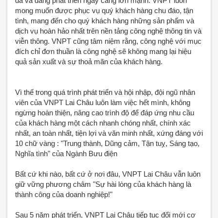
đã và đang phát triển ngày càng lớn mạnh. VNPT luôn
mong muốn được phục vụ quý khách hàng chu đáo, tận
tình, mang đến cho quý khách hàng những sản phẩm và
dịch vụ hoàn hảo nhất trên nền tảng công nghệ thông tin và
viễn thông. VNPT cũng tâm niệm rằng, công nghệ với mục
đích chỉ đơn thuần là công nghệ sẽ không mang lại hiệu
quả sản xuất và sự thoả mãn của khách hàng.
Vì thế trong quá trình phát triển và hội nhập, đội ngũ nhân
viên của VNPT Lai Châu luôn làm việc hết mình, không
ngừng hoàn thiện, nâng cao trình độ để đáp ứng nhu cầu
của khách hàng một cách nhanh chóng nhất, chính xác
nhất, an toàn nhất, tiện lợi và văn minh nhất, xứng đáng với
10 chữ vàng : "Trung thành, Dũng cảm, Tận tuỵ, Sáng tạo,
Nghĩa tình" của Ngành Bưu điện
Bất cứ khi nào, bất cứ ở nơi đâu, VNPT Lai Châu vẫn luôn
giữ vững phương châm "Sự hài lòng của khách hàng là
thành công của doanh nghiệp!"
Sau 5 năm phát triển, VNPT Lai Châu tiếp tục đổi mới cơ