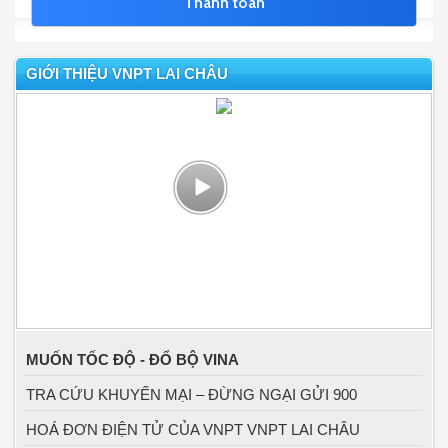
GIỚI THIỆU VNPT LAI CHÂU
MUỐN TỐC ĐỘ - ĐỔ BỘ VINA
TRA CỨU KHUYẾN MẠI – ĐỪNG NGẠI GỬI 900
HOÁ ĐƠN ĐIỆN TỬ CỦA VNPT VNPT LAI CHÂU