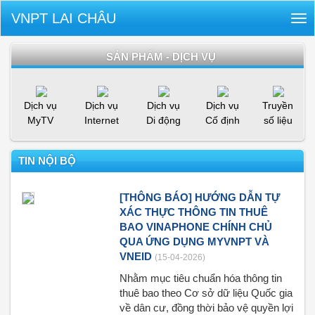
VNPT LAI CHÂU
Tog
nav
SẢN PHẨM - DỊCH VỤ
Dịch vụ
Dịch vụ
Dịch vụ
Dịch vụ
Truyền
MyTV
Internet
Di động
Cố định
số liệu
TIN NỘI BỘ
[THÔNG BÁO] HƯỚNG DẪN TỰ
XÁC THỰC THÔNG TIN THUÊ
BAO VINAPHONE CHÍNH CHỦ
QUA ỨNG DỤNG MYVNPT VÀ
VNEID
(15-04-2026)
Nhằm mục tiêu chuẩn hóa thông tin
thuê bao theo Cơ sở dữ liệu Quốc gia
về dân cư, đồng thời bảo vệ quyền lợi