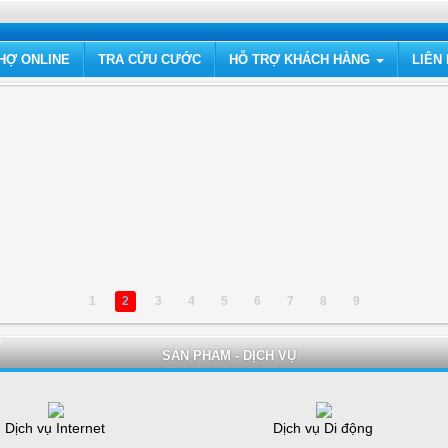
HỢ ONLINE
TRA CỨU CƯỚC
HỖ TRỢ KHÁCH HÀNG
LIÊN
1
2
3
4
5
6
7
8
9
SẢN PHẨM - DỊCH VỤ
Dịch vụ Internet
Dịch vụ Di động