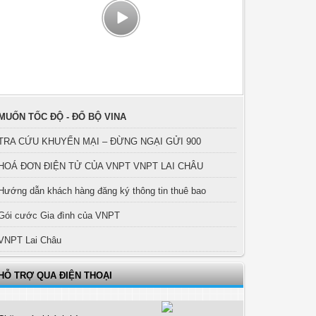
MUỐN TỐC ĐỘ - ĐỔ BỘ VINA
TRA CỨU KHUYẾN MẠI – ĐỪNG NGẠI GỬI 900
HOÁ ĐƠN ĐIỆN TỬ CỦA VNPT VNPT LAI CHÂU
Hướng dẫn khách hàng đăng ký thông tin thuê bao
Gói cước Gia đình của VNPT
VNPT Lai Châu
HỖ TRỢ QUA ĐIỆN THOẠI