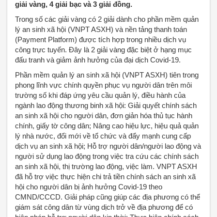
giải vàng, 4 giải bạc và 3 giải đồng.
Trong số các giải vàng có 2 giải dành cho phần mềm quản
lý an sinh xã hội (VNPT ASXH) và nền tảng thanh toán
(Payment Platform) được tích hợp trong nhiều dịch vụ
công trực tuyến. Đây là 2 giải vàng đặc biệt ở hạng mục
đấu tranh và giảm ảnh hưởng của đại dịch Covid-19.
Phần mềm quản lý an sinh xã hội (VNPT ASXH) tiên trong
phong lĩnh vực chính quyền phục vụ người dân trên môi
trường số khi đáp ứng yêu cầu quản lý, điều hành của
ngành lao động thương binh xã hội: Giải quyết chính sách
an sinh xã hội cho người dân, đơn giản hóa thủ tục hành
chính, giấy tờ công dân; Nâng cao hiệu lực, hiệu quả quản
lý nhà nước, đổi mới về tổ chức và đẩy mạnh cung cấp
dịch vụ an sinh xã hội; Hỗ trợ người dân/người lao động và
người sử dụng lao động trong việc tra cứu các chính sách
an sinh xã hội, thị trường lao động, việc làm. VNPT ASXH
đã hỗ trợ việc thực hiện chi trả tiền chính sách an sinh xã
hội cho người dân bị ảnh hưởng Covid-19 theo
CMND/CCCD. Giải pháp cũng giúp các địa phương có thể
giám sát công dân từ vùng dịch trở về địa phương để có