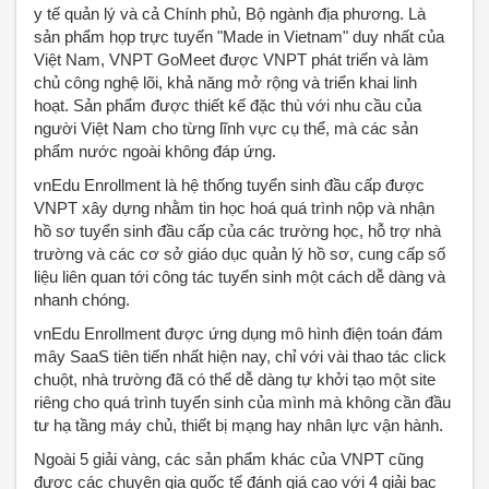
y tế quản lý và cả Chính phủ, Bộ ngành địa phương. Là
sản phẩm họp trực tuyến "Made in Vietnam" duy nhất của
Việt Nam, VNPT GoMeet được VNPT phát triển và làm
chủ công nghệ lõi, khả năng mở rộng và triển khai linh
hoạt. Sản phẩm được thiết kế đặc thù với nhu cầu của
người Việt Nam cho từng lĩnh vực cụ thể, mà các sản
phẩm nước ngoài không đáp ứng.
vnEdu Enrollment là hệ thống tuyển sinh đầu cấp được
VNPT xây dựng nhằm tin học hoá quá trình nộp và nhận
hồ sơ tuyển sinh đầu cấp của các trường học, hỗ trợ nhà
trường và các cơ sở giáo dục quản lý hồ sơ, cung cấp số
liệu liên quan tới công tác tuyển sinh một cách dễ dàng và
nhanh chóng.
vnEdu Enrollment được ứng dụng mô hình điện toán đám
mây SaaS tiên tiến nhất hiện nay, chỉ với vài thao tác click
chuột, nhà trường đã có thể dễ dàng tự khởi tạo một site
riêng cho quá trình tuyển sinh của mình mà không cần đầu
tư hạ tầng máy chủ, thiết bị mạng hay nhân lực vận hành.
Ngoài 5 giải vàng, các sản phẩm khác của VNPT cũng
được các chuyên gia quốc tế đánh giá cao với 4 giải bạc