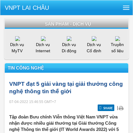
VNPT LAI CHÂU
Tog
nav
SẢN PHẨM - DỊCH VỤ
Dịch vụ
Dịch vụ
Dịch vụ
Dịch vụ
Truyền
MyTV
Internet
Di động
Cố định
số liệu
TIN CÔNG NGHỆ
VNPT đạt 5 giải vàng tại giải thưởng công
nghệ thông tin thế giới
07-04-2022 15:46:55
GMT+7
|
SHARE
Tập đoàn Bưu chính Viễn thông Việt Nam VNPT vừa
nhận được nhiều giải thưởng tại Giải thưởng Công
nghệ Thông tin thế giới (IT World Awards 2022) với 5