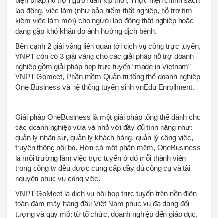
biện pháp hỗ trợ người dân kịp thời; Thực hiện chính sách
lao động, việc làm (như bảo hiểm thất nghiệp, hỗ trợ tìm
kiếm việc làm mới) cho người lao động thất nghiệp hoặc
đang gặp khó khăn do ảnh hưởng dịch bệnh.
Bên cạnh 2 giải vàng liên quan tới dịch vụ công trực tuyến,
VNPT còn có 3 giải vàng cho các giải pháp hỗ trợ doanh
nghiệp gồm giải pháp họp trực tuyến “made in Vietnam”
VNPT Gomeet, Phần mềm Quản trị tổng thể doanh nghiệp
One Business và hệ thống tuyển sinh vnEdu Enrollment.
Giải pháp OneBusiness là một giải pháp tổng thể dành cho
các doanh nghiệp vừa và nhỏ với đầy đủ tính năng như:
quản lý nhân sự, quản lý khách hàng, quản lý công việc,
truyền thông nội bộ. Hơn cả một phần mềm, OneBusiness
là môi trường làm việc trực tuyến ở đó mỗi thành viên
trong công ty đều được cung cấp đầy đủ công cụ và tài
nguyên phục vụ công việc.
VNPT GoMeet là dịch vụ hội họp trực tuyến trên nền điện
toán đám mây hàng đầu Việt Nam phục vụ đa dạng đối
tượng và quy mô: từ tổ chức, doanh nghiệp đến giáo dục,