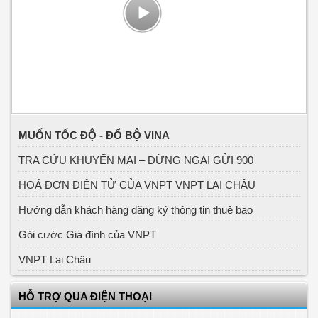
MUỐN TỐC ĐỘ - ĐỔ BỘ VINA
TRA CỨU KHUYẾN MẠI – ĐỪNG NGẠI GỬI 900
HOÁ ĐƠN ĐIỆN TỬ CỦA VNPT VNPT LAI CHÂU
Hướng dẫn khách hàng đăng ký thông tin thuê bao
Gói cước Gia đình của VNPT
VNPT Lai Châu
HỖ TRỢ QUA ĐIỆN THOẠI