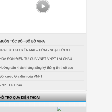
MUỐN TỐC ĐỘ - ĐỔ BỘ VINA
TRA CỨU KHUYẾN MẠI – ĐỪNG NGẠI GỬI 900
HOÁ ĐƠN ĐIỆN TỬ CỦA VNPT VNPT LAI CHÂU
Hướng dẫn khách hàng đăng ký thông tin thuê bao
Gói cước Gia đình của VNPT
VNPT Lai Châu
HỖ TRỢ QUA ĐIỆN THOẠI