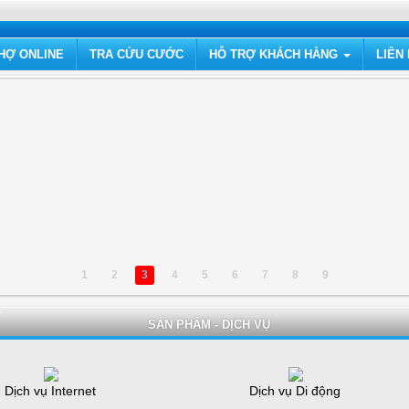
HỢ ONLINE
TRA CỨU CƯỚC
HỖ TRỢ KHÁCH HÀNG
LIÊN
1
2
3
4
5
6
7
8
9
SẢN PHẨM - DỊCH VỤ
Dịch vụ Internet
Dịch vụ Di động