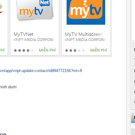
m/vn/app/vnpt-update-contact/id994772156?mt=8
hình dưới