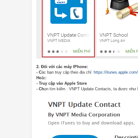
2. Đối với các máy IPhone:
- C
ác bạn truy cập theo địa chỉ:
https://itunes.apple.co
Ho
ặc:
- Truy cập vào Apple Store
- Ch
ọn tìm kiếm : VNPT Update Contacts, ta được như 