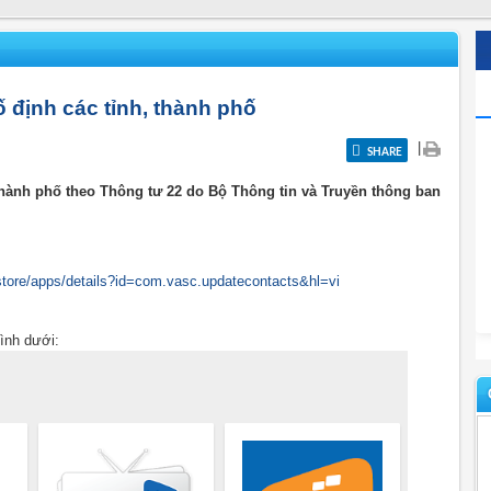
 định các tỉnh, thành phố
|
SHARE
thành phố theo Thông tư 22 do Bộ Thông tin và Truyền thông ban
/store/apps/details?id=com.vasc.updatecontacts&hl=vi
ình dưới: