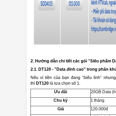
2. Hướng dẫn chi tiết các gói “Siêu phẩm D
2.1. DT120 - "Data đỉnh cao" trong phân khú
Nếu ví tiền của bạn đang "biểu tình" nhưn
thì
DT120
là lựa chọn số 1.
Ưu đãi
20GB Data (h
Chu kỳ
1 tháng
Giá
120.000đ