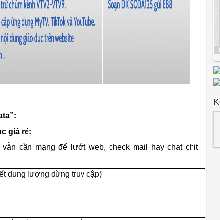
K
ata”:
c giá rẻ:
g vẫn cần mạng để lướt web, check mail hay chat chit
ết dung lượng dừng truy cập)