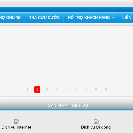
HỢ ONLINE
TRA CỨU CƯỚC
HỖ TRỢ KHÁCH HÀNG
LIÊN
1
2
3
4
5
6
7
8
9
SẢN PHẨM - DỊCH VỤ
Dịch vụ Internet
Dịch vụ Di động