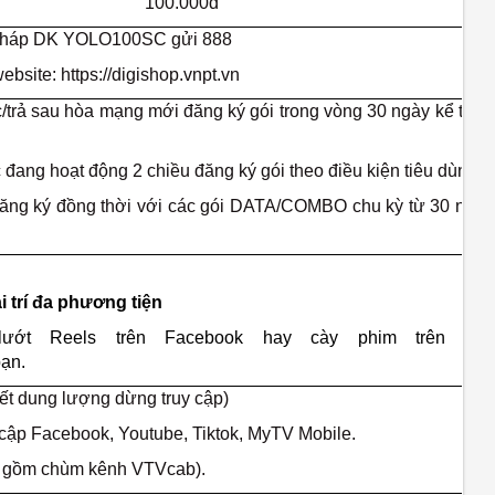
100.000đ
 pháp DK YOLO100SC gửi 888
ebsite: https://digishop.vnpt.vn
c/trả sau hòa mạng mới đăng ký gói trong vòng 30 ngày kể từ n
c đang hoạt động 2 chiều đăng ký gói theo điều kiện tiêu dùng.
ăng ký đồng thời với các gói DATA/COMBO chu kỳ từ 30 ngày
 trí đa phương tiện
lướt Reels trên Facebook hay cày phim trên
bạn.
ết dung lượng dừng truy cập)
y cập Facebook, Youtube, Tiktok, MyTV Mobile.
o gồm chùm kênh VTVcab).