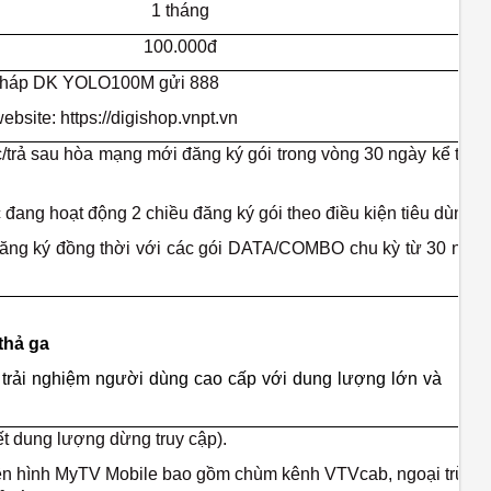
1 tháng
100.000đ
 pháp DK YOLO100M gửi 888
ebsite: https://digishop.vnpt.vn
c/trả sau hòa mạng mới đăng ký gói trong vòng 30 ngày kể từ n
c đang hoạt động 2 chiều đăng ký gói theo điều kiện tiêu dùng.
ăng ký đồng thời với các gói DATA/COMBO chu kỳ từ 30 ngày
thả ga
 trải nghiệm người dùng cao cấp với dung lượng lớn và
t dung lượng dừng truy cập).
yền hình MyTV Mobile bao gồm chùm kênh VTVcab, ngoại trừ c