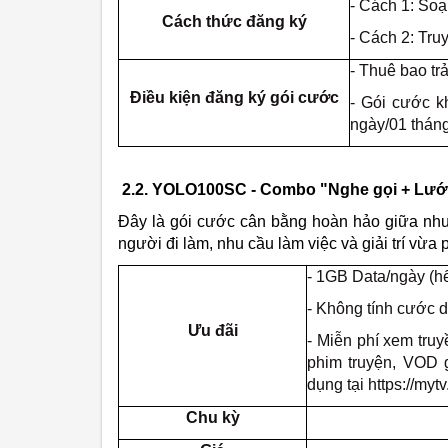
- Cách 1: So
Cách thức đăng ký
- Cách 2: Tru
- Thuê bao tr
Điều kiện đăng ký gói cước
- Gói cước k
ngày/01 tháng
2.2. YOLO100SC - Combo "Nghe gọi + Lướt
Đây là gói cước cân bằng hoàn hảo giữa nhu c
người đi làm, nhu cầu làm việc và giải trí vừa 
- 1GB Data/ngày (hế
- Không tính cước 
Ưu đãi
- Miễn phí xem tr
phim truyện, VOD g
dụng tại https://mytv
Chu kỳ