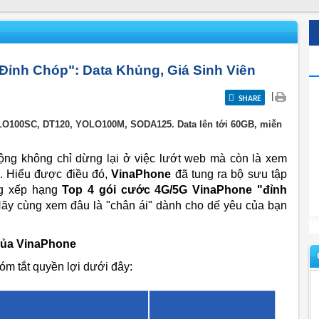
ỉnh Chóp": Data Khủng, Giá Sinh Viên
|
SHARE
LO100SC, DT120, YOLO100M, SODA125. Data lên tới 60GB, miễn
động không chỉ dừng lại ở việc lướt web mà còn là xem
g. Hiểu được điều đó,
VinaPhone
đã tung ra bộ sưu tập
ng xếp hạng
Top 4 gói cước 4G/5G VinaPhone "đỉnh
ãy cùng xem đâu là "chân ái" dành cho dế yêu của bạn
của VinaPhone
óm tắt quyền lợi dưới đây: