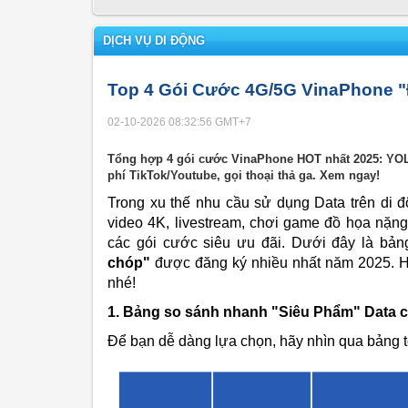
DỊCH VỤ DI ĐỘNG
Top 4 Gói Cước 4G/5G VinaPhone "Đ
02-10-2026 08:32:56
GMT+7
Tổng hợp 4 gói cước VinaPhone HOT nhất 2025: YO
phí TikTok/Youtube, gọi thoại thả ga. Xem ngay!
Trong xu thế nhu cầu sử dụng Data trên di 
video 4K, livestream, chơi game đồ họa nặn
các gói cước siêu ưu đãi. Dưới đây là bả
chóp"
được đăng ký nhiều nhất năm 2025. H
nhé!
1.
Bảng so sánh nhanh "Siêu Phẩm" Data 
Để bạn dễ dàng lựa chọn, hãy nhìn qua bảng t