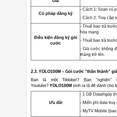
Giá
- Cách 1: Soạn cú
Cú pháp đăng ký
- Cách 2: Truy cập w
- Thuê bao trả trướ
hòa mạng
Điều kiện đăng ký gói
- Thuê bao trả trướ
cước
- Gói cước không đ
tháng trở lên.
2.3. YOLO100M – Gói cước “thần thánh” giải
Bạn là một Tiktoker? Bạn "nghiện" 
Youtube?
YOLO100M
sinh ra là để dành cho 
- 1 GB Data/ngày (h
Ưu đãi
- Miễn phí data tru
- MyTV Mobile (ba