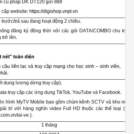
ạn cú pháp DK DT120 gửi 888
y cập website:
https://digishop.vnpt.vn
ả trước/trả sau đang hoạt động 2 chiều.
hông đăng ký đồng thời với các gói DATA/COMBO chu kỳ từ
 trở lên.
 nét" toàn diện
ầu liên lạc và truy cập mạng cho học sinh – sinh viên,
phải.
t dung lượng dừng truy cập).
data truy cập các ứng dụng TikTok, YouTube và Facebook.
uyền hình MyTV Mobile bao gồm chùm kênh SCTV và kho nội d
iải trí với hàng nghìn video Full HD thuộc các thể loại (tải 
.com.vn/tai-ve ).
1 tháng