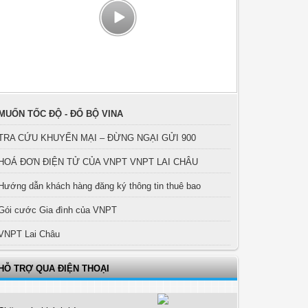
MUỐN TỐC ĐỘ - ĐỔ BỘ VINA
TRA CỨU KHUYẾN MẠI – ĐỪNG NGẠI GỬI 900
HOÁ ĐƠN ĐIỆN TỬ CỦA VNPT VNPT LAI CHÂU
Hướng dẫn khách hàng đăng ký thông tin thuê bao
Gói cước Gia đình của VNPT
VNPT Lai Châu
HỖ TRỢ QUA ĐIỆN THOẠI