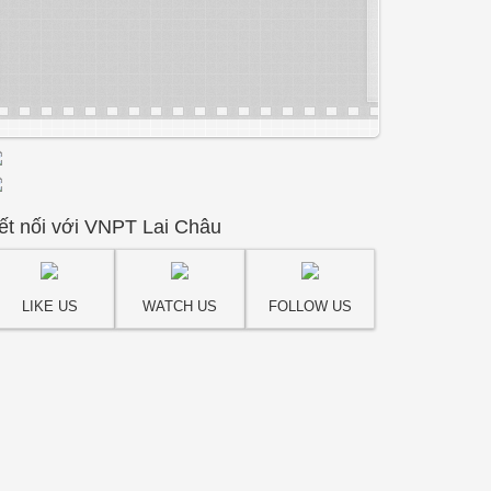
ết nối với VNPT Lai Châu
LIKE US
WATCH US
FOLLOW US