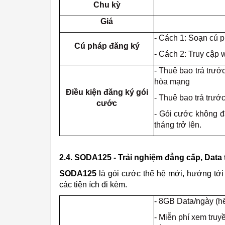
Chu kỳ
Giá
- Cách 1: Soạn cú
Cú pháp đăng ký
- Cách 2: Truy cập w
- Thuê bao trả trướ
hòa mạng
Điều kiện đăng ký gói
- Thuê bao trả trướ
cước
- Gói cước không đ
tháng trở lên.
2.4. SODA125 - Trải nghiệm đẳng cấp, Data 
SODA125
là gói cước thế hệ mới, hướng tới
các tiện ích đi kèm.
- 8GB Data/ngày (hế
- Miễn phí xem tru