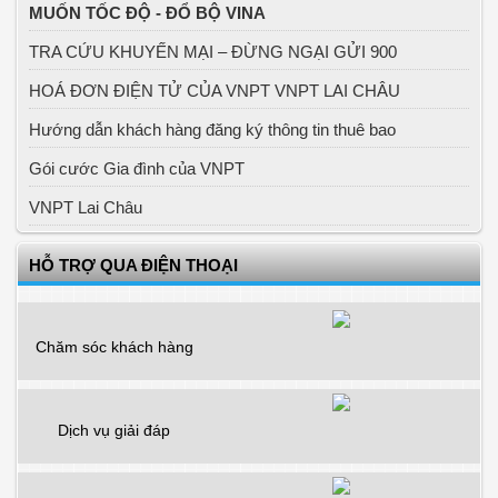
MUỐN TỐC ĐỘ - ĐỔ BỘ VINA
TRA CỨU KHUYẾN MẠI – ĐỪNG NGẠI GỬI 900
HOÁ ĐƠN ĐIỆN TỬ CỦA VNPT VNPT LAI CHÂU
Hướng dẫn khách hàng đăng ký thông tin thuê bao
Gói cước Gia đình của VNPT
VNPT Lai Châu
HỖ TRỢ QUA ĐIỆN THOẠI
Chăm sóc khách hàng
Dịch vụ giải đáp