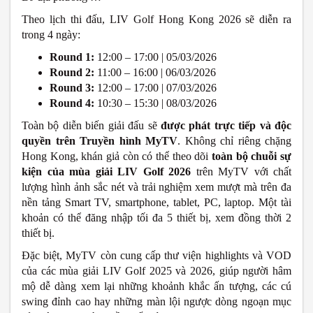
Theo lịch thi đấu, LIV Golf Hong Kong 2026 sẽ diễn ra
trong 4 ngày:
Round 1:
12:00 – 17:00 | 05/03/2026
Round 2:
11:00 – 16:00 | 06/03/2026
Round 3:
12:00 – 17:00 | 07/03/2026
Round 4:
10:30 – 15:30 | 08/03/2026
Toàn bộ diễn biến giải đấu sẽ
được phát trực tiếp và độc
quyền trên
Truyền hình MyTV
. Không chỉ riêng chặng
Hong Kong, khán giả còn có thể theo dõi
toàn bộ chuỗi sự
kiện của mùa giải LIV Golf 2026
trên MyTV với chất
lượng hình ảnh sắc nét và trải nghiệm xem mượt mà trên đa
nền tảng Smart TV, smartphone, tablet, PC, laptop. Một tài
khoản có thể đăng nhập tối đa 5 thiết bị, xem đồng thời 2
thiết bị.
Đặc biệt, MyTV còn cung cấp thư viện highlights và VOD
của các mùa giải LIV Golf 2025 và 2026, giúp người hâm
mộ dễ dàng xem lại những khoảnh khắc ấn tượng, các cú
swing đỉnh cao hay những màn lội ngược dòng ngoạn mục