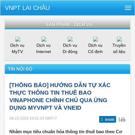
VNPT LAI CHÂU
Tog
nav
SẢN PHẨM - DỊCH VỤ
Dịch vụ
Dịch vụ
Dịch vụ
Dịch vụ
Truyền
MyTV
Internet
Di động
Cố định
số liệu
TIN NỘI BỘ
[THÔNG BÁO] HƯỚNG DẪN TỰ XÁC
THỰC THÔNG TIN THUÊ BAO
VINAPHONE CHÍNH CHỦ QUA ỨNG
DỤNG MYVNPT VÀ VNEID
04-15-2026 10:41:43
GMT+7
|
SHARE
Nhằm mục tiêu chuẩn hóa thông tin thuê bao theo Cơ