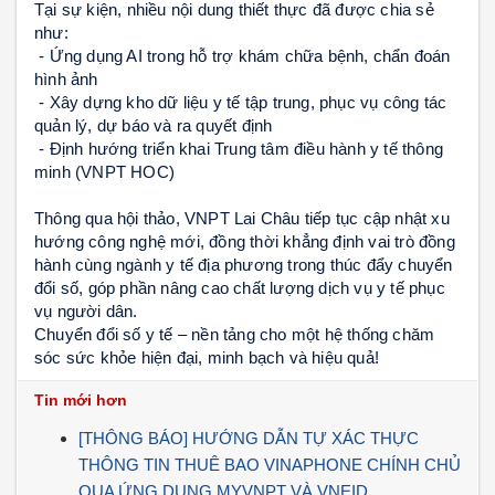
Tại sự kiện, nhiều nội dung thiết thực đã được chia sẻ 
như:
 - Ứng dụng AI trong hỗ trợ khám chữa bệnh, chẩn đoán 
hình ảnh
 - Xây dựng kho dữ liệu y tế tập trung, phục vụ công tác 
quản lý, dự báo và ra quyết định
 - Định hướng triển khai Trung tâm điều hành y tế thông 
minh (VNPT HOC)
Thông qua hội thảo, VNPT Lai Châu tiếp tục cập nhật xu 
hướng công nghệ mới, đồng thời khẳng định vai trò đồng 
hành cùng ngành y tế địa phương trong thúc đẩy chuyển 
đổi số, góp phần nâng cao chất lượng dịch vụ y tế phục 
vụ người dân.
Chuyển đổi số y tế – nền tảng cho một hệ thống chăm 
sóc sức khỏe hiện đại, minh bạch và hiệu quả!
Tin mới hơn
[THÔNG BÁO] HƯỚNG DẪN TỰ XÁC THỰC
THÔNG TIN THUÊ BAO VINAPHONE CHÍNH CHỦ
QUA ỨNG DỤNG MYVNPT VÀ VNEID