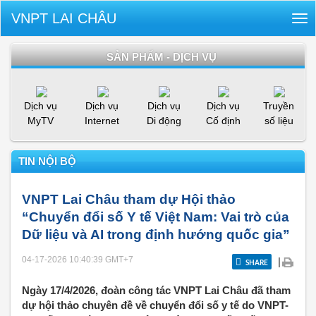
VNPT LAI CHÂU
Tog
nav
SẢN PHẨM - DỊCH VỤ
Dịch vụ
Dịch vụ
Dịch vụ
Dịch vụ
Truyền
MyTV
Internet
Di động
Cố định
số liệu
TIN NỘI BỘ
VNPT Lai Châu tham dự Hội thảo
“Chuyển đổi số Y tế Việt Nam: Vai trò của
Dữ liệu và AI trong định hướng quốc gia”
04-17-2026 10:40:39
GMT+7
|
SHARE
Ngày 17/4/2026, đoàn công tác VNPT Lai Châu đã tham
dự hội thảo chuyên đề về chuyển đổi số y tế do VNPT-