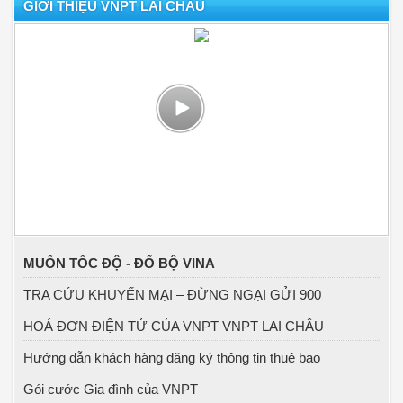
GIỚI THIỆU VNPT LAI CHÂU
MUỐN TỐC ĐỘ - ĐỔ BỘ VINA
TRA CỨU KHUYẾN MẠI – ĐỪNG NGẠI GỬI 900
HOÁ ĐƠN ĐIỆN TỬ CỦA VNPT VNPT LAI CHÂU
Hướng dẫn khách hàng đăng ký thông tin thuê bao
Gói cước Gia đình của VNPT