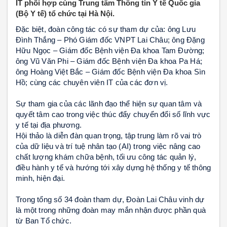
IT phối hợp cùng Trung tâm Thông tin Y tế Quốc gia
(Bộ Y tế) tổ chức tại Hà Nội.
Đặc biệt, đoàn công tác có sự tham dự của: ông Lưu 
Đình Thắng – Phó Giám đốc VNPT Lai Châu; ông Đặng 
Hữu Ngọc – Giám đốc Bệnh viện Đa khoa Tam Đường; 
ông Vũ Văn Phi – Giám đốc Bệnh viện Đa khoa Pa Há; 
ông Hoàng Việt Bắc – Giám đốc Bệnh viện Đa khoa Sìn 
Hồ; cùng các chuyên viên IT của các đơn vị.
Sự tham gia của các lãnh đạo thể hiện sự quan tâm và 
quyết tâm cao trong việc thúc đẩy chuyển đổi số lĩnh vực 
y tế tại địa phương.
Hội thảo là diễn đàn quan trọng, tập trung làm rõ vai trò 
của dữ liệu và trí tuệ nhân tạo (AI) trong việc nâng cao 
chất lượng khám chữa bệnh, tối ưu công tác quản lý, 
điều hành y tế và hướng tới xây dựng hệ thống y tế thông 
minh, hiện đại.
Trong tổng số 34 đoàn tham dự, Đoàn Lai Châu vinh dự 
là một trong những đoàn may mắn nhận được phần quà 
từ Ban Tổ chức.