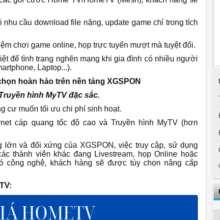
nhu cầu download file nặng, update game chỉ trong tích
iệm chơi game online, họp trực tuyến mượt mà tuyệt đối.
riệt để tình trạng nghẽn mạng khi gia đình có nhiều người
rtphone, Laptop...).
chọn hoàn hảo trên nền tảng XGSPON
 Truyền hình MyTV đặc sắc.
g cư muốn tối ưu chi phí sinh hoạt.
rnet cáp quang tốc độ cao và Truyền hình MyTV (hơn
 lớn và đối xứng của XGSPON, việc truy cập, sử dụng
các thành viên khác đang Livestream, họp Online hoặc
c có công nghệ, khách hàng sẽ được tùy chọn nâng cấp
TV: