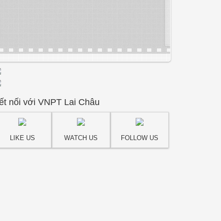
ết nối với VNPT Lai Châu
LIKE US
WATCH US
FOLLOW US