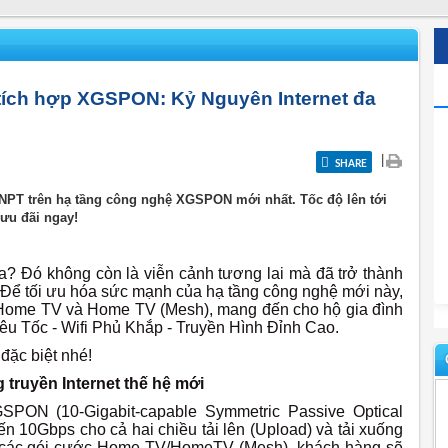
ch hợp XGSPON: Kỷ Nguyên Internet đa
|
SHARE
PT trên hạ tầng công nghệ XGSPON mới nhất. Tốc độ lên tới
 ưu đãi ngay!
? Đó không còn là viễn cảnh tương lai mà đã trở thành
ể tối ưu hóa sức mạnh của hạ tầng công nghệ mới này,
 Home TV và Home TV (Mesh), mang đến cho hộ gia đình
 Siêu Tốc - Wifi Phủ Khắp - Truyền Hình Đỉnh Cao.
ặc biệt nhé!
truyền Internet thế hệ mới
ON (10-Gigabit-capable Symmetric Passive Optical
n 10Gbps cho cả hai chiều tải lên (Upload) và tải xuống
 các gói cước Home TV/HomeTV (Mesh), khách hàng sẽ