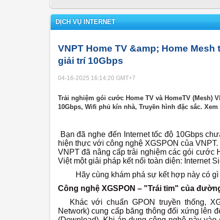
DỊCH VỤ INTERNET
VNPT Home TV &amp; Home Mesh tí
giải trí 10Gbps
04-16-2025 16:14:20
GMT+7
Trải nghiệm gói cước Home TV và HomeTV (Mesh) VN
10Gbps, Wifi phủ kín nhà, Truyền hình đặc sắc. Xem
Bạn đã nghe đến Internet tốc độ 10Gbps chưa
hiện thực với công nghệ XGSPON của VNPT. Đ
VNPT đã nâng cấp trải nghiệm các gói cước
Việt một giải pháp kết nối toàn diện: Internet
Hãy cùng khám phá sự kết hợp này có gì đ
Công nghệ XGSPON – "Trái tim" của đường 
Khác với chuẩn GPON truyền thống, XGSP
Network) cung cấp băng thông đối xứng lên đế
(Download).
Khi áp dụng công nghệ này vào