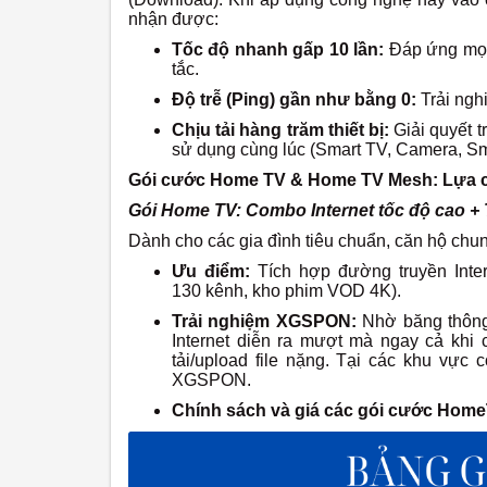
nhận được:
Tốc độ nhanh gấp 10 lần:
Đáp ứng mọi 
tắc.
Độ trễ (Ping) gần như bằng 0:
Trải ngh
Chịu tải hàng trăm thiết bị:
Giải quyết t
sử dụng cùng lúc (Smart TV, Camera, Sma
Gói cước Home TV & Home TV Mesh: Lựa 
Gói Home TV: Combo Internet tốc độ cao +
Dành cho các gia đình tiêu chuẩn, căn hộ chun
Ưu điểm:
Tích hợp đường truyền Inte
130 kênh, kho phim VOD 4K).
Trải nghiệm XGSPON:
Nhờ băng thông
Internet diễn ra mượt mà ngay cả khi 
tải/upload file nặng. Tại các khu vự
XGSPON.
Chính sách và giá các gói cước Home