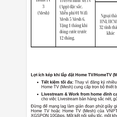
Lợi ích kép khi lắp đặt Home TV/HomeTV 
Tiết kiệm tối đa:
Thay vì đăng ký nhiều
Home TV (Mesh) cung cấp trọn bộ thiết b
Livestream & Work from home đỉnh c
cho việc Livestream bán hàng sắc nét, gửi
Đừng để mạng lag làm gián đoạn phút giây giả
Home TV hoặc Home TV (Mesh) của VNPT đ
XGSPON 10Gbps.
Một kết nối siêu tốc, một k