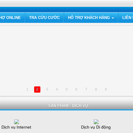
HỢ ONLINE
TRA CỨU CƯỚC
HỖ TRỢ KHÁCH HÀNG
LIÊN
1
2
3
4
5
6
7
8
9
SẢN PHẨM - DỊCH VỤ
Dịch vụ Internet
Dịch vụ Di động