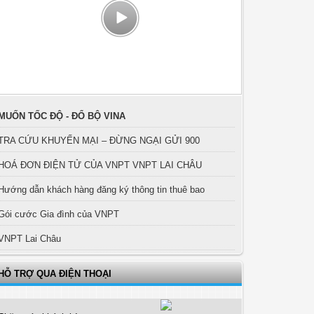
MUỐN TỐC ĐỘ - ĐỔ BỘ VINA
TRA CỨU KHUYẾN MẠI – ĐỪNG NGẠI GỬI 900
HOÁ ĐƠN ĐIỆN TỬ CỦA VNPT VNPT LAI CHÂU
Hướng dẫn khách hàng đăng ký thông tin thuê bao
Gói cước Gia đình của VNPT
VNPT Lai Châu
HỖ TRỢ QUA ĐIỆN THOẠI