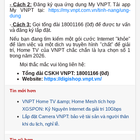
- Cách 2:
Đăng ký qua ứng dụng My VNPT. Tải app
My VNPT tại:
https://my.vnpt.com.vn/tinh-nang/ung-
dung
-
Cách 3:
Gọi tổng đài 18001166 (0đ) để được tư vấn
và đăng ký lắp đặt.
Nếu bạn đang tìm kiếm một gói cước Internet "khỏe"
để làm việc và một dịch vụ truyền hình "chất" để giải
trí, Home TV của VNPT chắc chắn là lựa chọn số 1
trong năm 2026.
Mọi thắc mắc vui lòng liên hệ:
Tổng đài CSKH VNPT: 18001166 (0đ)
Website:
https://digishop.vnpt.vn/
Tin mới hơn
VNPT Home TV &amp; Home Mesh tích hợp
XGSPON: Kỷ Nguyên Internet đa giải trí 10Gbps
Lắp đặt Camera VNPT: bảo vệ tài sản và người thân
khi du lịch, nghỉ lễ.
Tin cũ hơn