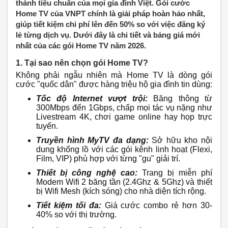
thành tiêu chuẩn của mọi gia đình Việt. Gói cước
Home TV của VNPT chính là giải pháp hoàn hảo nhất,
giúp tiết kiệm chi phí lên đến 50% so với việc đăng ký
lẻ từng dịch vụ. Dưới đây là chi tiết và bảng giá mới
nhất của các gói Home TV năm 2026.
1. Tại sao nên chọn gói Home TV?
Không phải ngẫu nhiên mà Home TV là dòng gói
cước "quốc dân" được hàng triệu hộ gia đình tin dùng:
Tốc độ Internet vượt trội:
Băng thông từ
300Mbps đến 1Gbps, chấp mọi tác vụ nặng như
Livestream 4K, chơi game online hay họp trực
tuyến.
Truyền hình MyTV đa dạng:
Sở hữu kho nội
dung khổng lồ với các gói kênh linh hoạt (Flexi,
Film, VIP) phù hợp với từng "gu" giải trí.
Thiết bị công nghệ cao:
Trang bị miễn phí
Modem Wifi 2 băng tần (2.4Ghz & 5Ghz) và thiết
bị Wifi Mesh (kích sóng) cho nhà diện tích rộng.
Tiết kiệm tối đa:
Giá cước combo rẻ hơn 30-
40% so với thị trường.