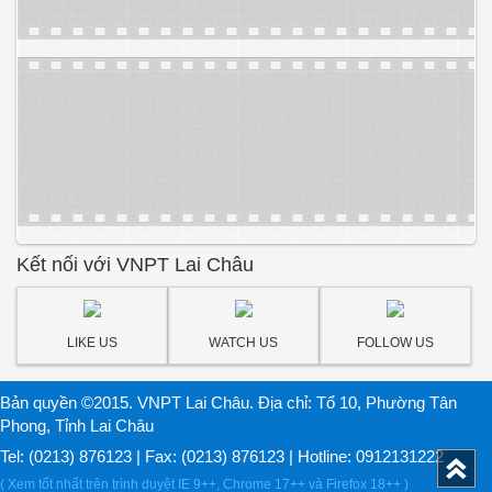
Kết nối với VNPT Lai Châu
LIKE US
WATCH US
FOLLOW US
Bản quyền ©2015. VNPT Lai Châu. Địa chỉ: Tổ 10, Phường Tân
Phong, Tỉnh Lai Châu
Tel: (0213) 876123 | Fax: (0213) 876123 | Hotline: 0912131222
( Xem tốt nhất trên trình duyệt IE 9++, Chrome 17++ và Firefox 18++ )