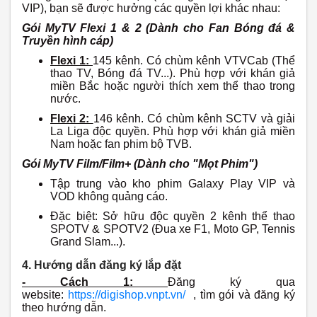
VIP), bạn sẽ được hưởng các quyền lợi khác nhau:
Gói MyTV Flexi 1 & 2 (Dành cho Fan Bóng đá &
Truyền hình cáp)
Flexi 1:
145 kênh. Có chùm kênh VTVCab (Thể
thao TV, Bóng đá TV...). Phù hợp với khán giả
miền Bắc hoặc người thích xem thể thao trong
nước.
Flexi 2:
146 kênh. Có chùm kênh SCTV và giải
La Liga độc quyền. Phù hợp với khán giả miền
Nam hoặc fan phim bộ TVB.
Gói MyTV Film/Film+ (Dành cho "Mọt Phim")
Tập trung vào kho phim Galaxy Play VIP và
VOD không quảng cáo.
Đặc biệt: Sở hữu độc quyền 2 kênh thể thao
SPOTV & SPOTV2 (Đua xe F1, Moto GP, Tennis
Grand Slam...).
4. Hướng dẫn đăng ký lắp đặt
- Cách 1:
Đăng ký qua
website:
https://digishop.vnpt.vn/
, tìm gói và đăng ký
theo hướng dẫn.