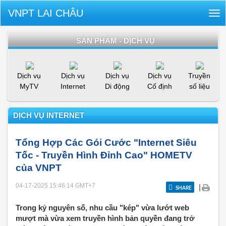
VNPT LAI CHÂU
Tog
nav
SẢN PHẨM - DỊCH VỤ
Dịch vụ
Dịch vụ
Dịch vụ
Dịch vụ
Truyền
MyTV
Internet
Di động
Cố định
số liệu
DỊCH VỤ INTERNET
Tổng Hợp Các Gói Cước "Internet Siêu
Tốc - Truyền Hình Đỉnh Cao" HOMETV
của VNPT
04-17-2025 15:46:14
GMT+7
|
SHARE
Trong kỷ nguyên số, nhu cầu "kép" vừa lướt web
mượt mà vừa xem truyền hình bản quyền đang trở