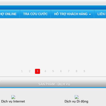
HỢ ONLINE
TRA CỨU CƯỚC
HỖ TRỢ KHÁCH HÀNG
LIÊN
1
2
3
4
5
6
7
8
9
SẢN PHẨM - DỊCH VỤ
Dịch vụ Internet
Dịch vụ Di động