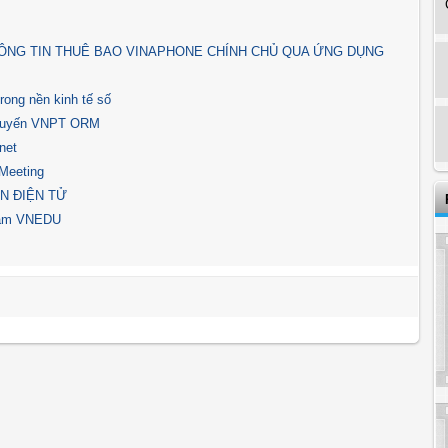
ÔNG TIN THUÊ BAO VINAPHONE CHÍNH CHỦ QUA ỨNG DỤNG
rong nền kinh tế số
c tuyến VNPT ORM
net
VMeeting
N ĐIỆN TỬ
 nam VNEDU