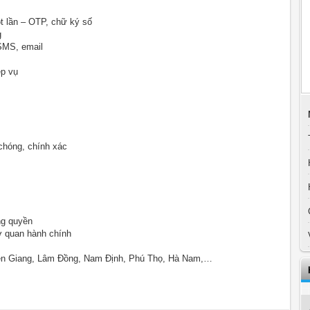
t lần – OTP, chữ ký số
g
 SMS, email
ệp vụ
chóng, chính xác
ng quyền
ơ quan hành chính
Tiền Giang, Lâm Đồng, Nam Định, Phú Thọ, Hà Nam,…