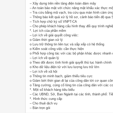
– Xây dựng trên nền tảng điện toán đám mây
– An toàn bảo mật với chức năng mật khẩu xác thực mộ
– Tra cứu bằng mã vạch, tra cứu qua màn hình cảm ứn
– Thông báo kết quả xử lý hồ sơ, cảnh báo tiến độ qua
– Tích hợp chữ ký số VNPT-CA
– Cho phép khách hàng cấu hình thay đổi quy trình nghi
*. Lợi ích của phần mềm
– Lợi ích về giải quyết công việc:
o Giảm thời gian xử lý
o Lưu trữ thông tin liên tục và sắp xếp có hệ thống
o Kiểm soát công việc cần thực hiện
o Phối hợp công tác với các bộ phận khác được nhanh 
– Lợi ích về quản lý
o Theo dõi được tình hình giải quyết thủ tục hành chính
o Kho dữ liệu điện tử với lưu lượng lưu trữ lớn
– Lợi ích về xã hội
o Thông tin minh bạch, giảm thiểu tiêu cực
o Giảm bớt thời gian đi lại của công dân tới cơ quan cô
o Tăng cường, củng cố lòng tin của công dân với các c
*. Một số khách hàng tiêu biểu
– Các UBND, Sở, Ban Ngành tại các tỉnh, thành phố: 
*. Hình thức cung cấp
– Cho thuê dịch vụ
– Bán trọn gói