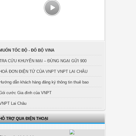
MUỐN TỐC ĐỘ - ĐỔ BỘ VINA
TRA CỨU KHUYẾN MẠI – ĐỪNG NGẠI GỬI 900
HOÁ ĐƠN ĐIỆN TỬ CỦA VNPT VNPT LAI CHÂU
Hướng dẫn khách hàng đăng ký thông tin thuê bao
Gói cước Gia đình của VNPT
VNPT Lai Châu
HỖ TRỢ QUA ĐIỆN THOẠI