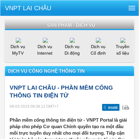
VNPT LAI CHÂU
Tog
nav
SẢN PHẨM - DỊCH VỤ
Dịch vụ
Dịch vụ
Dịch vụ
Dịch vụ
Truyền
MyTV
Internet
Di động
Cố định
số liệu
DỊCH VỤ CÔNG NGHỆ THÔNG TIN
VNPT LAI CHÂU - PHẦN MÈM CỔNG
THÔNG TIN ĐIỆN TỬ
08-03-2019 09:38:12
GMT+7
|
SHARE
Phần mềm cổng thông tin điện tử - VNPT Portal là giải
pháp cho phép Cơ quan Chính quyền tạo ra một đầu
mối trực tuyến duy nhất cho mọi đối tượng. Tiếp cận