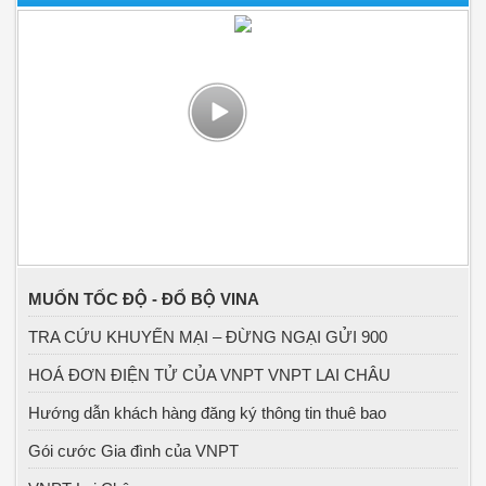
MUỐN TỐC ĐỘ - ĐỔ BỘ VINA
TRA CỨU KHUYẾN MẠI – ĐỪNG NGẠI GỬI 900
HOÁ ĐƠN ĐIỆN TỬ CỦA VNPT VNPT LAI CHÂU
Hướng dẫn khách hàng đăng ký thông tin thuê bao
Gói cước Gia đình của VNPT