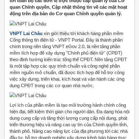
tới toàn bộ các đơn vị trực thuộc cấp quản lý của Cơ
quan Chính quyền, Cập nhật thông tin về các mặt hoạt
động trên địa bàn do Cơ quan Chính quyền quản lý.
VNPT Lai Châu
xin giới thiệu tới khách hàng phần mềm
Cổng thông tin điện tử - VNPT Portal. Đây là thành phần
chính trong nền tảng VNPT eGov 2.0, là nền tảng phần
mềm tích hợp để xây dựng "Chính phủ điện tử" (CPĐT)
theo định hướng kiến trúc tổng thể CPĐT. Nền tảng CPĐT
là một tập hợp các quy trình chuẩn và công nghệ phần
mềm nguồn mở chuẩn, đã được tích hợp để hỗ trợ công
việc xây dựng, triển khai, kích hoạt và vận hành các ứng
dụng CPĐT trong các cơ quan nhà nước.
Lợi ích của phần mềm là tạo môi trường hành chính công
hiện đại, tiết kiệm thời gian cho người dân. Đa dạng hóa nội
dung cung cấp và tăng thời lượng cung cấp nội dung, phát
triển thương hiệu và nâng cao uy tín của Chính quyền tỉnh,
thành phố. Nâng cao năng lực của địa phương tới các nhà
đầu tư, hỗ trợ doanh nghiệp xây dựng kênh bán hàng trực