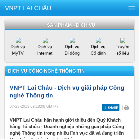
VNPT LAI CHÂU
Tog
nav
SẢN PHẨM - DỊCH VỤ
Dịch vụ
Dịch vụ
Dịch vụ
Dịch vụ
Truyền
MyTV
Internet
Di động
Cố định
số liệu
DỊCH VỤ CÔNG NGHỆ THÔNG TIN
VNPT Lai Châu - Dịch vụ giải pháp Công
nghệ Thông tin
07-23-2019 09:18:08
GMT+7
|
SHARE
VNPT Lai Châu hân hạnh giới thiệu đến Quý Khách
hàng Tổ chức - Doanh nghiệp những giải pháp Công
nghệ Thông tin trong nhiều lĩnh vực đã và đang triển