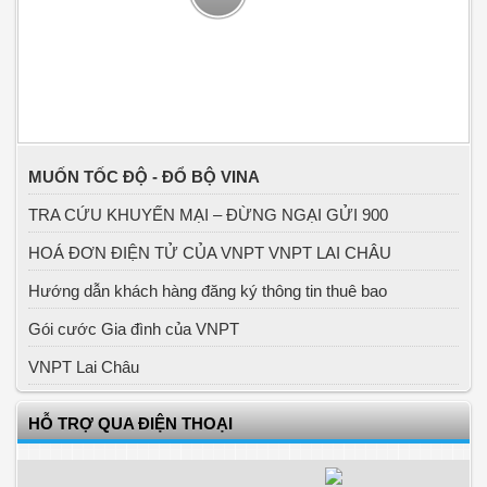
MUỐN TỐC ĐỘ - ĐỔ BỘ VINA
TRA CỨU KHUYẾN MẠI – ĐỪNG NGẠI GỬI 900
HOÁ ĐƠN ĐIỆN TỬ CỦA VNPT VNPT LAI CHÂU
Hướng dẫn khách hàng đăng ký thông tin thuê bao
Gói cước Gia đình của VNPT
VNPT Lai Châu
HỖ TRỢ QUA ĐIỆN THOẠI