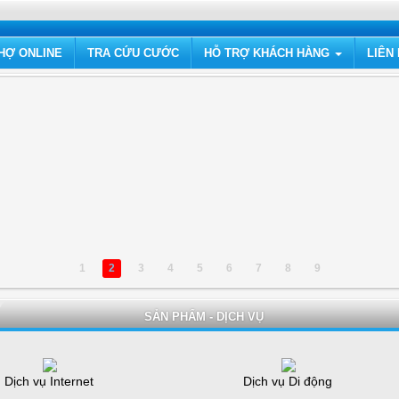
HỢ ONLINE
TRA CỨU CƯỚC
HỖ TRỢ KHÁCH HÀNG
LIÊN
1
2
3
4
5
6
7
8
9
SẢN PHẨM - DỊCH VỤ
Dịch vụ Internet
Dịch vụ Di động