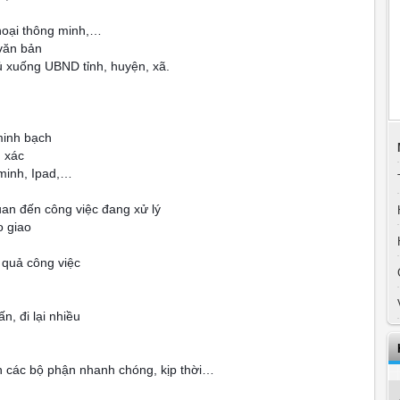
thoại thông minh,…
 văn bản
ủ xuống UBND tỉnh, huyện, xã.
minh bạch
h xác
 minh, Ipad,…
uan đến công việc đang xử lý
o giao
 quả công việc
n, đi lại nhiều
ến các bộ phận nhanh chóng, kịp thời…