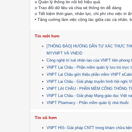
o Quản lý thông tin nội bộ hiệu quả
o Trao đổi dữ liệu và chia sẻ thông tin dễ dàng
o Tiết kiệm thời gian, nhân lực, chi phí cho việc in ấ
• Tăng cường làm việc cộng tác giữa các cá nhân, 
Tin mới hơn
[THÔNG BÁO] HƯỚNG DẪN TỰ XÁC THỰC TH
MYVNPT VÀ VNEID
Công nghệ trí tuệ nhân tạo của VNPT tiên phong t
VNPT Lai Châu - Phần mềm quản lý lưu trú trự
VNPT Lai Châu giới thiệu phần mềm VNPT eCabi
VNPT Lai Châu - Giải pháp truyền hình hội nghị 
VNPT LAI CHÂU - PHẦN MÈM CỔNG THÔNG TI
VNPT Lai Châu - Giải pháp Mạng giáo dục Việt
VNPT Pharmacy - Phần mềm quản lý nhà thuốc
Tin cũ hơn
VNPT HIS- Giải pháp CNTT trong khám chữa bện