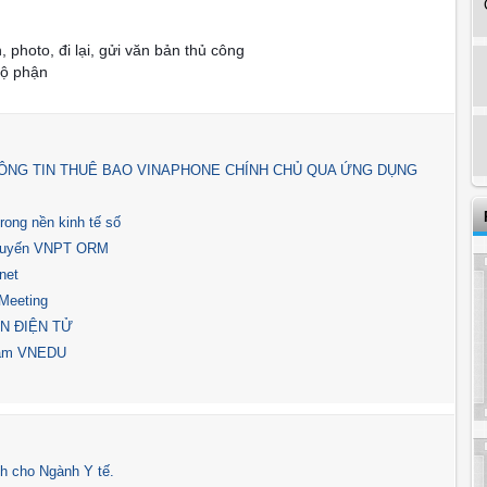
n, photo, đi lại, gửi văn bản thủ công
bộ phận
ÔNG TIN THUÊ BAO VINAPHONE CHÍNH CHỦ QUA ỨNG DỤNG
rong nền kinh tế số
c tuyến VNPT ORM
net
VMeeting
N ĐIỆN TỬ
 nam VNEDU
h cho Ngành Y tế.