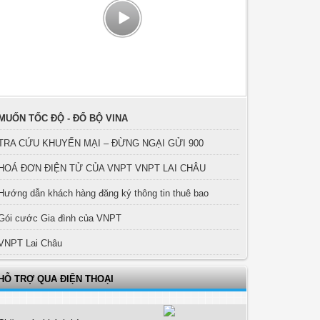
MUỐN TỐC ĐỘ - ĐỔ BỘ VINA
TRA CỨU KHUYẾN MẠI – ĐỪNG NGẠI GỬI 900
HOÁ ĐƠN ĐIỆN TỬ CỦA VNPT VNPT LAI CHÂU
Hướng dẫn khách hàng đăng ký thông tin thuê bao
Gói cước Gia đình của VNPT
VNPT Lai Châu
HỖ TRỢ QUA ĐIỆN THOẠI