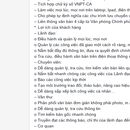
– Tích hợp chữ ký số VNPT-CA
– Làm việc mọi lúc, mọi nơi trên labtop, Ipad, điện 
– Cho phép tự định nghĩa các chu trình lưu chuyển
– Liên thông văn bản 4 cấp từ Văn phòng Chính ph
*. Lợi ích của khách hàng
– Lãnh đạo:
o Điều hành và quản lý mọi lúc, mọi nơi
o Quản lý các công việc đã giao một cách rõ ràng, 
o Nắm bắt đầy đủ thông tin, đưa ra quyết định chín
o Tra cứu, điều hành văn bản trên điện thoại thông
– Chuyên viên:
o Dễ dàng quản lý, tra cứu, tìm kiếm văn bản liên q
o Nắm bắt nhanh chóng các công việc của Lãnh đạ
o Báo cáo công việc kịp thời
o Tạo môi trường trao đổi, thảo luận, nâng cao hiệu
o Dễ dàng sắp xếp lịch công việc cá nhân…
– Văn thư:
o Phân phối văn bản đơn giản không phải photo, in ấ
o Dễ dàng quản lý, tra cứu thông tin
o Tìm kiếm bản gốc nhanh chóng
o Truyền đạt các thông báo, chỉ thị của lãnh đạo đ
– Cơ quan