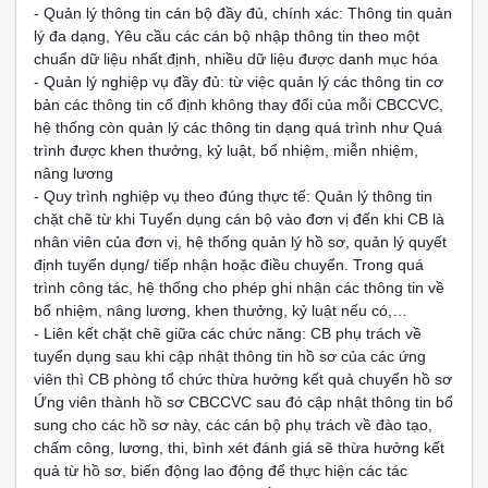
- Quản lý thông tin cán bộ đầy đủ, chính xác: Thông tin quản
lý đa dạng, Yêu cầu các cán bộ nhập thông tin theo một
chuẩn dữ liệu nhất định, nhiều dữ liệu được danh mục hóa
- Quản lý nghiệp vụ đầy đủ: từ việc quản lý các thông tin cơ
bản các thông tin cố định không thay đổi của mỗi CBCCVC,
hệ thống còn quản lý các thông tin dạng quá trình như
Quá
trình được khen thưởng, kỷ luật, bổ nhiệm, miễn nhiệm,
nâng lương
- Quy trình nghiệp vụ theo đúng thực tế: Quản lý thông tin
chặt chẽ từ khi Tuyển dụng cán bộ vào đơn vị đến khi CB là
nhân viên của đơn vị, hệ thống quản lý hồ sơ, quản lý quyết
định tuyển dụng/ tiếp nhận hoặc điều chuyển. Trong quá
trình công tác, hệ thống cho phép ghi nhận các thông tin về
bổ nhiệm, nâng lương, khen thưởng, kỷ luật nếu có,…
- Liên kết chặt chẽ giữa các chức năng: CB phụ trách về
tuyển dụng sau khi cập nhật thông tin hồ sơ của các ứng
viên thì CB phòng tổ chức thừa hưởng kết quả chuyển hồ sơ
Ứng viên thành hồ sơ CBCCVC sau đó cập nhật thông tin bổ
sung cho các hồ sơ này, các cán bộ phụ trách về đào tạo,
chấm công, lương, thi, bình xét đánh giá sẽ thừa hưởng kết
quả từ hồ sơ, biến động lao động để thực hiện các tác