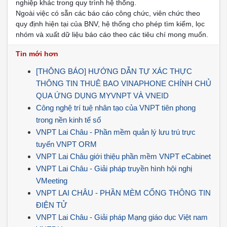
nghiệp khác trong quy trình hệ thống.
Ngoài việc có sẵn các báo cáo công chức, viên chức theo
quy định hiện tại của BNV, hệ thống cho phép tìm kiếm, lọc
nhóm và xuất dữ liệu báo cáo theo các tiêu chí mong muốn.
Tin mới hơn
[THÔNG BÁO] HƯỚNG DẪN TỰ XÁC THỰC
THÔNG TIN THUÊ BAO VINAPHONE CHÍNH CHỦ
QUA ỨNG DỤNG MYVNPT VÀ VNEID
Công nghệ trí tuệ nhân tạo của VNPT tiên phong
trong nền kinh tế số
VNPT Lai Châu - Phần mềm quản lý lưu trú trực
tuyến VNPT ORM
VNPT Lai Châu giới thiệu phần mềm VNPT eCabinet
VNPT Lai Châu - Giải pháp truyền hình hội nghị
VMeeting
VNPT LAI CHÂU - PHẦN MÈM CỔNG THÔNG TIN
ĐIỆN TỬ
VNPT Lai Châu - Giải pháp Mạng giáo dục Việt nam