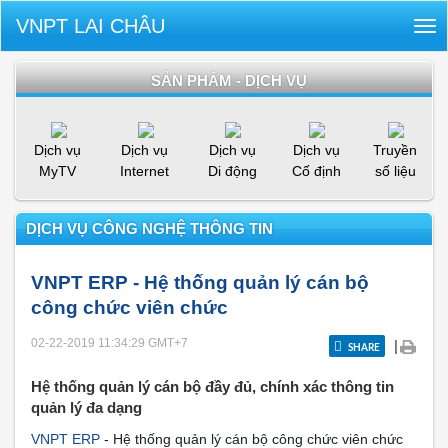
VNPT LAI CHÂU
Tog
nav
SẢN PHẨM - DỊCH VỤ
Dịch vụ
Dịch vụ
Dịch vụ
Dịch vụ
Truyền
MyTV
Internet
Di động
Cố định
số liệu
DỊCH VỤ CÔNG NGHỆ THÔNG TIN
VNPT ERP - Hệ thống quản lý cán bộ
công chức viên chức
02-22-2019 11:34:29
GMT+7
|
SHARE
Hệ thống quản lý cán bộ đầy đủ, chính xác thông tin
quản lý đa dạng
VNPT ERP
- Hệ thống quản lý cán bộ công chức viên chức