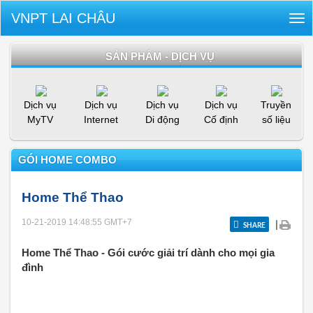
VNPT LAI CHÂU
Tog
nav
SẢN PHẨM - DỊCH VỤ
Dịch vụ
Dịch vụ
Dịch vụ
Dịch vụ
Truyền
MyTV
Internet
Di động
Cố định
số liệu
GÓI HOME COMBO
Home Thể Thao
10-21-2019 14:48:55
GMT+7
|
SHARE
Home Thể Thao - Gói cước giải trí dành cho mọi gia
đình