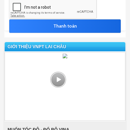
GIỚI THIỆU VNPT LAI CHÂU
MUỐN TỐC ĐỘ - ĐỔ BỘ VINA