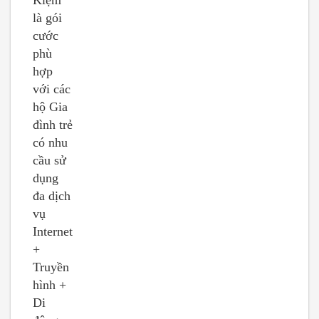
Kiệm
là gói
cước
phù
hợp
với các
hộ Gia
đình trẻ
có nhu
cầu sử
dụng
đa dịch
vụ
Internet
+
Truyền
hình +
Di