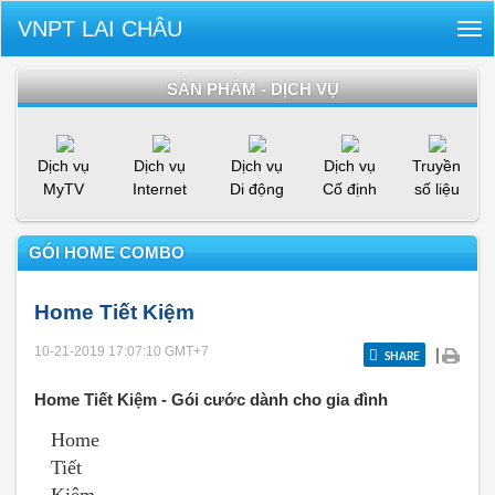
VNPT LAI CHÂU
Tog
nav
SẢN PHẨM - DỊCH VỤ
Dịch vụ
Dịch vụ
Dịch vụ
Dịch vụ
Truyền
MyTV
Internet
Di động
Cố định
số liệu
GÓI HOME COMBO
Home Tiết Kiệm
10-21-2019 17:07:10
GMT+7
|
SHARE
Home Tiết Kiệm - Gói cước dành cho gia đình
Home
Tiết