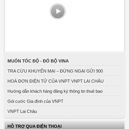
MUỐN TỐC ĐỘ - ĐỔ BỘ VINA
TRA CỨU KHUYẾN MẠI – ĐỪNG NGẠI GỬI 900
HOÁ ĐƠN ĐIỆN TỬ CỦA VNPT VNPT LAI CHÂU
Hướng dẫn khách hàng đăng ký thông tin thuê bao
Gói cước Gia đình của VNPT
VNPT Lai Châu
HỖ TRỢ QUA ĐIỆN THOẠI