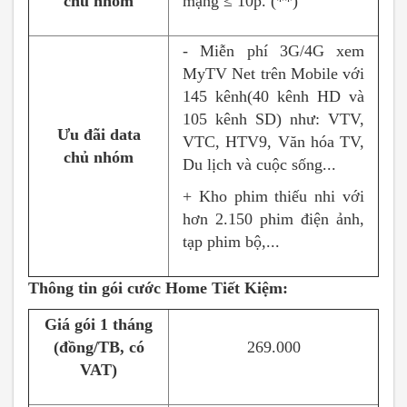
chủ nhóm
mạng ≤ 10p. (**)
- Miễn phí 3G/4G xem
MyTV Net trên Mobile với
145 kênh(40 kênh HD và
105 kênh SD) như: VTV,
Ưu đãi data
VTC, HTV9, Văn hóa TV,
chủ nhóm
Du lịch và cuộc sống...
+ Kho phim thiếu nhi với
hơn 2.150 phim điện ảnh,
tạp phim bộ,...
Thông tin gói cước Home Tiết Kiệm:
Giá gói 1 tháng
(đồng/TB, có
269.000
VAT)