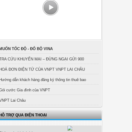
MUỐN TỐC ĐỘ - ĐỔ BỘ VINA
TRA CỨU KHUYẾN MẠI – ĐỪNG NGẠI GỬI 900
HOÁ ĐƠN ĐIỆN TỬ CỦA VNPT VNPT LAI CHÂU
Hướng dẫn khách hàng đăng ký thông tin thuê bao
Gói cước Gia đình của VNPT
VNPT Lai Châu
HỖ TRỢ QUA ĐIỆN THOẠI