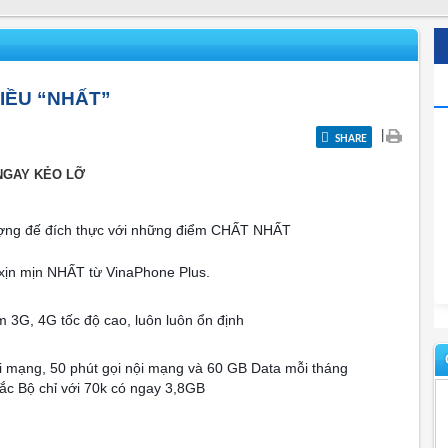
IỀU “NHẤT”
|
SHARE
 NGAY KẺO LỠ
ượng đế đích thực với những điểm CHẤT NHẤT
 xịn mịn NHẤT từ VinaPhone Plus.
 3G, 4G tốc độ cao, luôn luôn ổn định
ả
i mạng, 50 phút gọi nội mạng và 60 GB Data mỗi tháng
Bắc Bộ chỉ với 70k có ngay 3,8GB