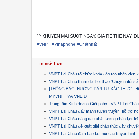
^^ KHUYẾN MẠI SUỐT NGÀY, GIÁ RẺ THẾ NÀY, D
#
VNPT
#
Vinaphone
#
Chấtnhất
Tin mới hơn
VNPT Lai Châu tổ chức khóa đào tạo nhân viên k
VNPT Lai Châu tham dự Hội thảo “Chuyển đổi số Y
[THÔNG BÁO] HƯỚNG DẪN TỰ XÁC THỰC TH
MYVNPT VÀ VNEID
Trung tâm Kinh doanh Giải pháp - VNPT Lai Châu tổ
VNPT Lai Châu đẩy mạnh tuyên truyền, hỗ trợ hộ
VNPT Lai Châu nâng cao chất lượng nhân lực kỹ 
VNPT Lai Châu đề xuất giải pháp thúc đẩy chuyể
VNPT Lai Châu đảm bảo kết nối cầu truyền hình t