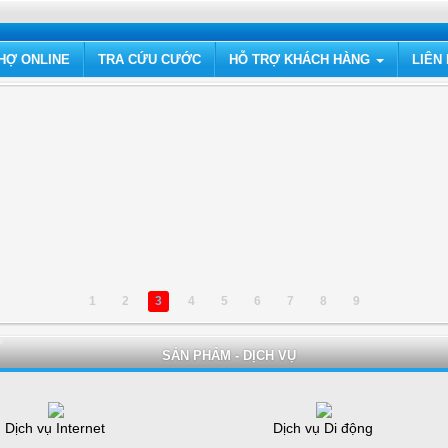
HỢ ONLINE
TRA CỨU CƯỚC
HỖ TRỢ KHÁCH HÀNG
LIÊN
1
2
3
4
5
6
7
8
9
SẢN PHẨM - DỊCH VỤ
Dịch vụ Internet
Dịch vụ Di động