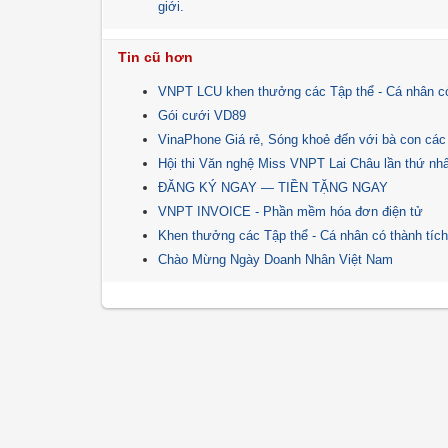
giới.
Tin cũ hơn
VNPT LCU khen thưởng các Tập thể - Cá nhân có
Gói cưới VD89
VinaPhone Giá rẻ, Sóng khoẻ đến với bà con các
Hội thi Văn nghệ Miss VNPT Lai Châu lần thứ nh
ĐĂNG KÝ NGAY — TIỀN TẶNG NGAY
VNPT INVOICE - Phần mềm hóa đơn điện tử
Khen thưởng các Tập thể - Cá nhân có thành tích
Chào Mừng Ngày Doanh Nhân Việt Nam