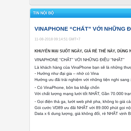
TIN NỘI BỘ
VINAPHONE “CHẤT” VỚI NHỮNG Đ
11-08-2018 09:14:51
GMT+7
KHUYẾN MẠI SUỐT NGÀY, GIÁ RẺ THẾ NÀY, DÙNG
VINAPHONE “CHẤT” VỚI NHỮNG ĐIỀU “NHẤT”
Là khách hàng của VinaPhone bạn sẽ là những th
-
Hưởng như đại gia – nhờ có Vina
Hưởng ưu đãi trải nghiệm với những tiện nghi sang
-
Có VinaPhone, bôn ba khắp chốn
Với chất lượng mạng lưới tốt NHẤT, Gần 70.000 trạm
-
Gọi điện thả ga, lướt web phê pha, không lo giá c
Gói cước VD89 ưu đãi NHẤT với 89.000 phút gọi nộ
Data x 6 dung lượng, giá không đổi, rẻ NHẤT vịnh 