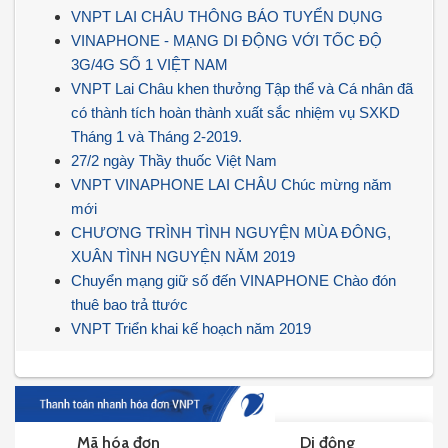
VNPT LAI CHÂU THÔNG BÁO TUYỂN DỤNG
VINAPHONE - MẠNG DI ĐỘNG VỚI TỐC ĐỘ
3G/4G SỐ 1 VIỆT NAM
VNPT Lai Châu khen thưởng Tập thể và Cá nhân đã
có thành tích hoàn thành xuất sắc nhiệm vụ SXKD
Tháng 1 và Tháng 2-2019.
27/2 ngày Thầy thuốc Việt Nam
VNPT VINAPHONE LAI CHÂU Chúc mừng năm
mới
CHƯƠNG TRÌNH TÌNH NGUYỆN MÙA ĐÔNG,
XUÂN TÌNH NGUYỆN NĂM 2019
Chuyển mạng giữ số đến VINAPHONE Chào đón
thuê bao trả ttước
VNPT Triển khai kế hoạch năm 2019