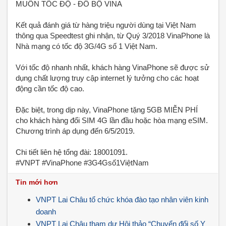
MUỐN TỐC ĐỘ - ĐỔ BỘ VINA
Kết quả đánh giá từ hàng triệu người dùng tại Việt Nam
thông qua Speedtest ghi nhận, từ Quý 3/2018 VinaPhone là
Nhà mạng có tốc độ 3G/4G số 1 Việt Nam.
Với tốc độ nhanh nhất, khách hàng VinaPhone sẽ được sử
dụng chất lượng truy cập internet lý tưởng cho các hoạt
động cần tốc độ cao.
Đặc biệt, trong dịp này, VinaPhone tặng 5GB MIỄN PHÍ
cho khách hàng đổi SIM 4G lần đầu hoặc hòa mạng eSIM.
Chương trình áp dụng đến 6/5/2019.
Chi tiết liên hệ tổng đài: 18001091.
#VNPT #VinaPhone #3G4Gsố1ViệtNam
Tin mới hơn
VNPT Lai Châu tổ chức khóa đào tạo nhân viên kinh
doanh
VNPT Lai Châu tham dự Hội thảo “Chuyển đổi số Y