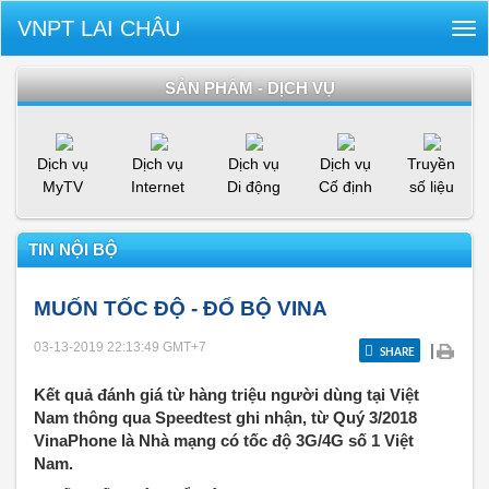
VNPT LAI CHÂU
Tog
nav
SẢN PHẨM - DỊCH VỤ
Dịch vụ
Dịch vụ
Dịch vụ
Dịch vụ
Truyền
MyTV
Internet
Di động
Cố định
số liệu
TIN NỘI BỘ
MUỐN TỐC ĐỘ - ĐỔ BỘ VINA
03-13-2019 22:13:49
GMT+7
|
SHARE
Kết quả đánh giá từ hàng triệu người dùng tại Việt
Nam thông qua Speedtest ghi nhận, từ Quý 3/2018
VinaPhone là Nhà mạng có tốc độ 3G/4G số 1 Việt
Nam.