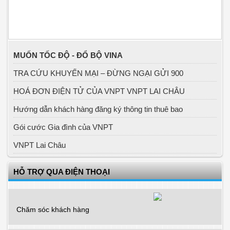
MUỐN TỐC ĐỘ - ĐỔ BỘ VINA
TRA CỨU KHUYẾN MẠI – ĐỪNG NGẠI GỬI 900
HOÁ ĐƠN ĐIỆN TỬ CỦA VNPT VNPT LAI CHÂU
Hướng dẫn khách hàng đăng ký thông tin thuê bao
Gói cước Gia đình của VNPT
VNPT Lai Châu
HỖ TRỢ QUA ĐIỆN THOẠI
Chăm sóc khách hàng