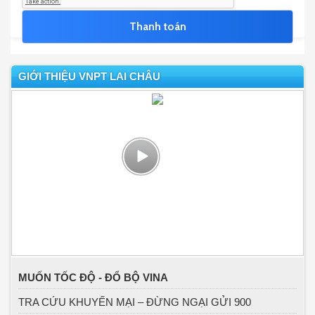
GIỚI THIỆU VNPT LAI CHÂU
MUỐN TỐC ĐỘ - ĐỔ BỘ VINA
TRA CỨU KHUYẾN MẠI – ĐỪNG NGẠI GỬI 900