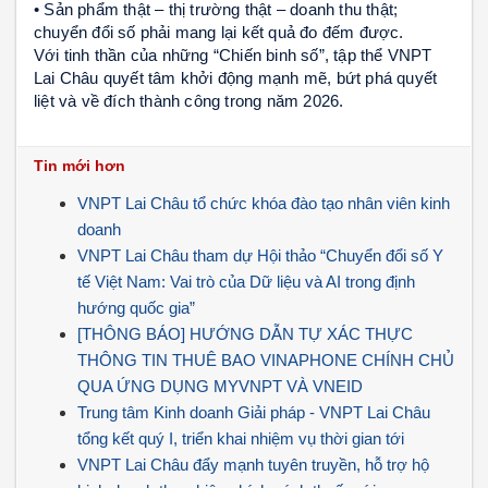
• Sản phẩm thật – thị trường thật – doanh thu thật;
chuyển đổi số phải mang lại kết quả đo đếm được.
Với tinh thần của những “Chiến binh số”, tập thể VNPT
Lai Châu quyết tâm khởi động mạnh mẽ, bứt phá quyết
liệt và về đích thành công trong năm 2026.
Tin mới hơn
VNPT Lai Châu tổ chức khóa đào tạo nhân viên kinh
doanh
VNPT Lai Châu tham dự Hội thảo “Chuyển đổi số Y
tế Việt Nam: Vai trò của Dữ liệu và AI trong định
hướng quốc gia”
[THÔNG BÁO] HƯỚNG DẪN TỰ XÁC THỰC
THÔNG TIN THUÊ BAO VINAPHONE CHÍNH CHỦ
QUA ỨNG DỤNG MYVNPT VÀ VNEID
Trung tâm Kinh doanh Giải pháp - VNPT Lai Châu
tổng kết quý I, triển khai nhiệm vụ thời gian tới
VNPT Lai Châu đẩy mạnh tuyên truyền, hỗ trợ hộ