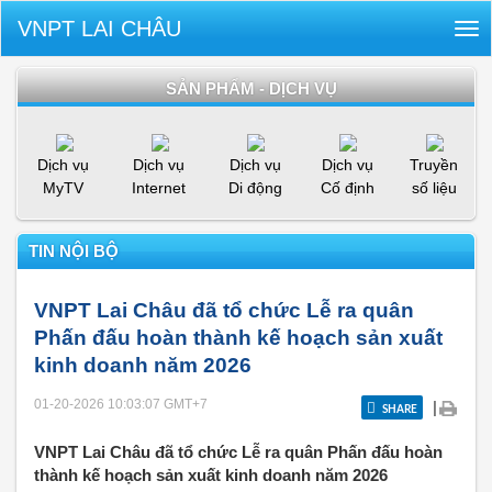
VNPT LAI CHÂU
Tog
nav
SẢN PHẨM - DỊCH VỤ
Dịch vụ
Dịch vụ
Dịch vụ
Dịch vụ
Truyền
MyTV
Internet
Di động
Cố định
số liệu
TIN NỘI BỘ
VNPT Lai Châu đã tổ chức Lễ ra quân
Phấn đấu hoàn thành kế hoạch sản xuất
kinh doanh năm 2026
01-20-2026 10:03:07
GMT+7
|
SHARE
VNPT Lai Châu đã tổ chức Lễ ra quân Phấn đấu hoàn
thành kế hoạch sản xuất kinh doanh năm 2026