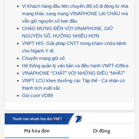
Vị Khách hàng đầu tiên chuyển đổi số di động từ nhà
mạng khác sang mạng VINAPHONE LAI CHÂU mà
vẫn giữ nguyên số ban đầu
CHÀO MỪNG ĐẾN VỚI VINAPHONE, GIỮ
NGUYÊN SỐ, HƯỞNG NHIỀU HƠN
VNPT HIS- Giải pháp CNTT trong khám chữa bệnh
cho Ngành Y tế.
Chuyển mạng giữ số
Hệ thống quản lý văn bản và điều hành VNPT-iOffice
VINAPHONE “CHẤT” VỚI NHỮNG ĐIỀU “NHẤT”
VNPT LCU khen thưởng các Tập thể - Cá nhân có
thành tích xuất sắc
Gói cưới VD89