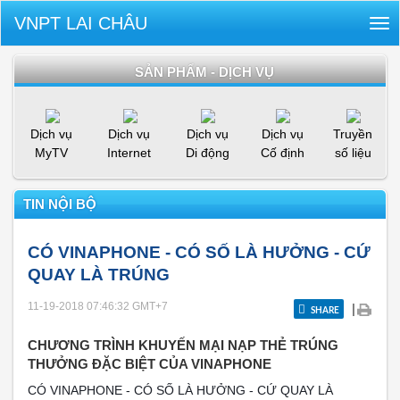
VNPT LAI CHÂU
Tog
nav
SẢN PHẨM - DỊCH VỤ
Dịch vụ
Dịch vụ
Dịch vụ
Dịch vụ
Truyền
MyTV
Internet
Di động
Cố định
số liệu
TIN NỘI BỘ
CÓ VINAPHONE - CÓ SỐ LÀ HƯỞNG - CỨ
QUAY LÀ TRÚNG
11-19-2018 07:46:32
GMT+7
|
SHARE
CHƯƠNG TRÌNH KHUYẾN MẠI NẠP THẺ TRÚNG
THƯỞNG ĐẶC BIỆT CỦA VINAPHONE
CÓ VINAPHONE - CÓ SỐ LÀ HƯỞNG - CỨ QUAY LÀ