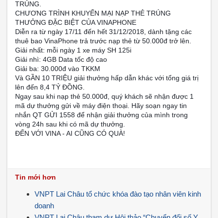
TRÚNG.
CHƯƠNG TRÌNH KHUYẾN MẠI NẠP THẺ TRÚNG
THƯỞNG ĐẶC BIỆT CỦA VINAPHONE
Diễn ra từ ngày 17/11 đến hết 31/12/2018, dành tặng các
thuê bao VinaPhone trả trước nạp thẻ từ 50.000đ trở lên.
Giải nhất: mỗi ngày 1 xe máy SH 125i
Giải nhì: 4GB Data tốc độ cao
Giải ba: 30.000đ vào TKKM
Và GẦN 10 TRIỆU giải thưởng hấp dẫn khác với tổng giá trị
lên đến 8,4 TỶ ĐỒNG.
Ngay sau khi nạp thẻ 50.000đ, quý khách sẽ nhận được 1
mã dự thưởng gửi về máy điện thoại. Hãy soạn ngay tin
nhắn QT GỬI 1558 để nhận giải thưởng của mình trong
vòng 24h sau khi có mã dự thưởng.
ĐẾN VỚI VINA - AI CŨNG CÓ QUÀ!
Tin mới hơn
VNPT Lai Châu tổ chức khóa đào tạo nhân viên kinh
doanh
VNPT Lai Châu tham dự Hội thảo “Chuyển đổi số Y