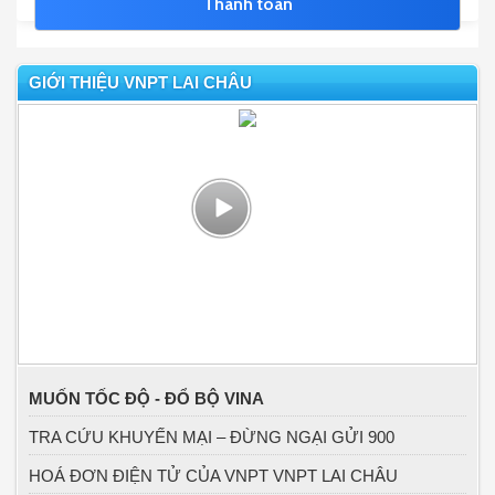
GIỚI THIỆU VNPT LAI CHÂU
MUỐN TỐC ĐỘ - ĐỔ BỘ VINA
TRA CỨU KHUYẾN MẠI – ĐỪNG NGẠI GỬI 900
HOÁ ĐƠN ĐIỆN TỬ CỦA VNPT VNPT LAI CHÂU