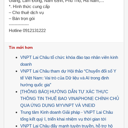
Giang, Lâm Đồng, Nam Định, Phú Thọ, Hà Nam,…
*. Hình thức cung cấp
– Cho thuê dịch vụ
– Bán trọn gói
--------------
Hotline 0912131222
Tin mới hơn
VNPT Lai Châu tổ chức khóa đào tạo nhân viên kinh
doanh
VNPT Lai Châu tham dự Hội thảo “Chuyển đổi số Y
tế Việt Nam: Vai trò của Dữ liệu và AI trong định
hướng quốc gia”
[THÔNG BÁO] HƯỚNG DẪN TỰ XÁC THỰC
THÔNG TIN THUÊ BAO VINAPHONE CHÍNH CHỦ
QUA ỨNG DỤNG MYVNPT VÀ VNEID
Trung tâm Kinh doanh Giải pháp - VNPT Lai Châu
tổng kết quý I, triển khai nhiệm vụ thời gian tới
VNPT Lai Châu đẩy mạnh tuyên truyền, hỗ trợ hộ