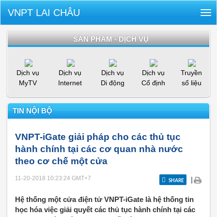
VNPT LAI CHÂU
Tog
nav
SẢN PHẨM - DỊCH VỤ
Dịch vụ
Dịch vụ
Dịch vụ
Dịch vụ
Truyền
MyTV
Internet
Di động
Cố định
số liệu
TIN NỘI BỘ
VNPT-iGate giải pháp cho các thủ tục
hành chính tại các cơ quan nhà nước
theo cơ chế một cửa
11-20-2018 10:23:24
GMT+7
|
SHARE
Hệ thống một cửa điện tử VNPT-iGate là hệ thống tin
học hóa việc giải quyết các thủ tục hành chính tại các